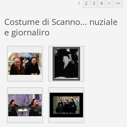
1
2
3
4
>
>>
Costume di Scanno... nuziale
e giornaliro