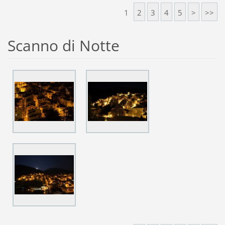
1
2
3
4
5
>
>>
Scanno di Notte