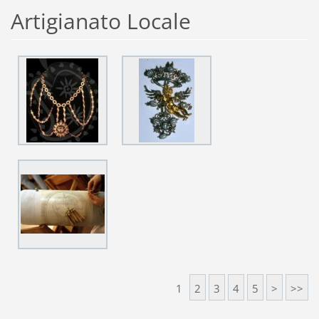
Artigianato Locale
1
2
3
4
5
>
>>