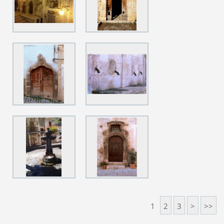
1
2
3
>
>>