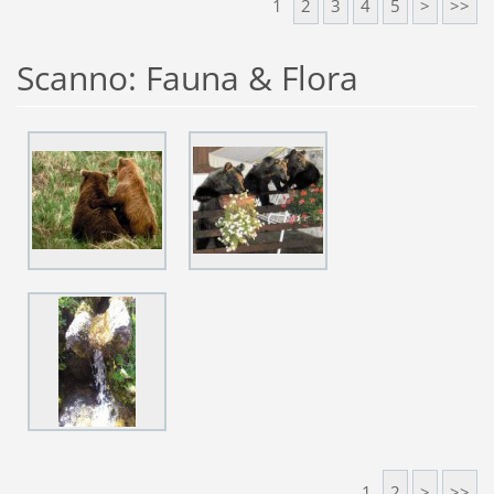
1
2
3
4
5
>
>>
Scanno: Fauna & Flora
1
2
>
>>