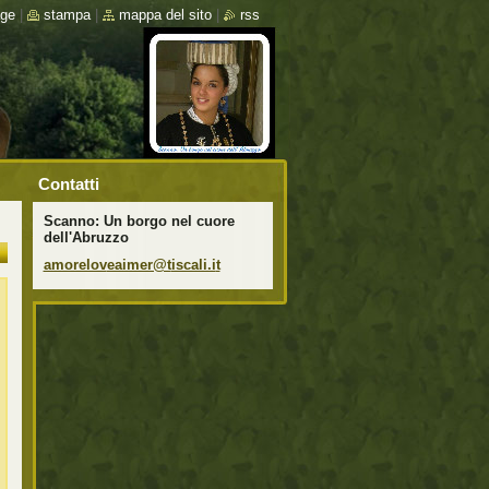
ge
|
stampa
|
mappa del sito
|
rss
Contatti
Scanno: Un borgo nel cuore
dell'Abruzzo
amorelov
eaimer@t
iscali.i
t