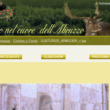
homepa
mepage
-
Fontane e Portali
-
11267125525_d59821302f_z.jpg
RECEDENTE
SLIDESHOW
PROSSIMO