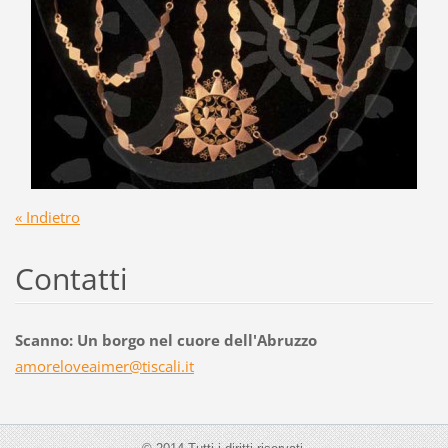
« Indietro
Contatti
Scanno: Un borgo nel cuore dell'Abruzzo
amorelov
eaimer@t
iscali.i
t