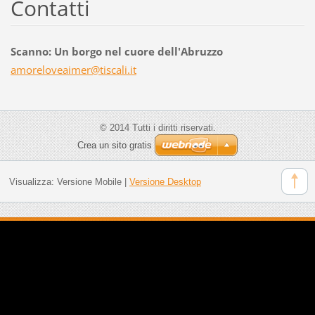
Contatti
Scanno: Un borgo nel cuore dell'Abruzzo
amorelov
eaimer@t
iscali.i
t
© 2014 Tutti i diritti riservati.
Crea un sito gratis
Visualizza:
Versione Mobile
|
Versione Desktop