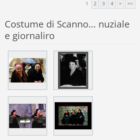
1
2
3
4
>
>>
Costume di Scanno... nuziale
e giornaliro