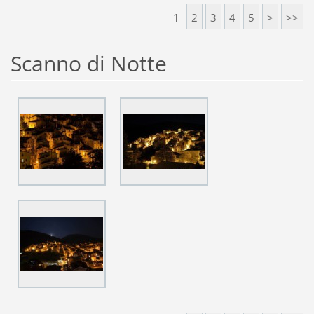
1
2
3
4
5
>
>>
Scanno di Notte