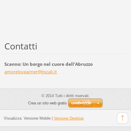
Contatti
Scanno: Un borgo nel cuore dell'Abruzzo
amorelov
eaimer@t
iscali.i
t
© 2014 Tutti i diritti riservati.
Crea un sito web gratis
Visualizza:
Versione Mobile
|
Versione Desktop