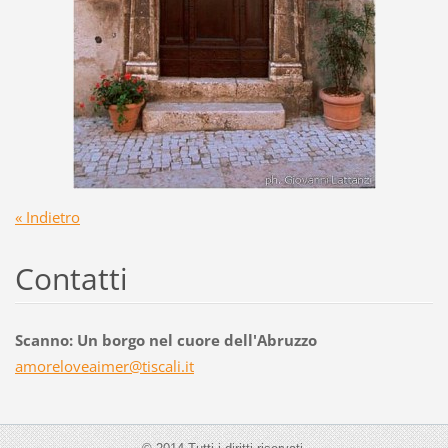
« Indietro
Contatti
Scanno: Un borgo nel cuore dell'Abruzzo
amorelov
eaimer@t
iscali.i
t