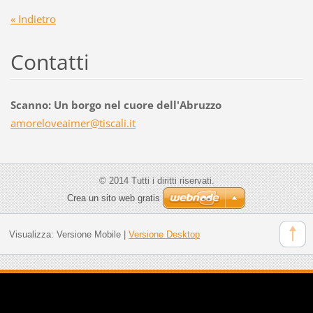
« Indietro
Contatti
Scanno: Un borgo nel cuore dell'Abruzzo
amorelov
eaimer@t
iscali.i
t
© 2014 Tutti i diritti riservati.
Crea un sito web gratis
Visualizza:
Versione Mobile
|
Versione Desktop