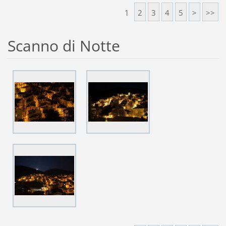
1
2
3
4
5
>
>>
Scanno di Notte