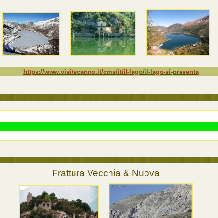
https://www.visitscanno.it/cms/it/il-lago/il-lago-si-presenta
Frattura Vecchia & Nuova