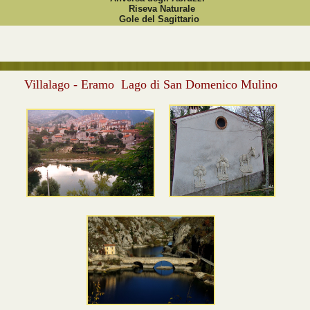
Riseva Naturale
Gole del Sagittario
Villalago - Eramo Lago di San Domenico Mulino