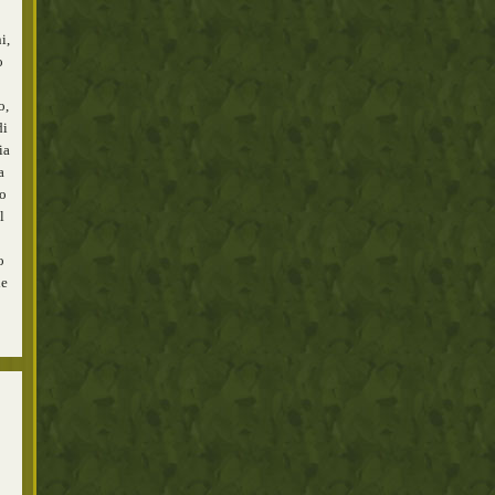
i,
o
o,
di
ia
a
to
l
o
le