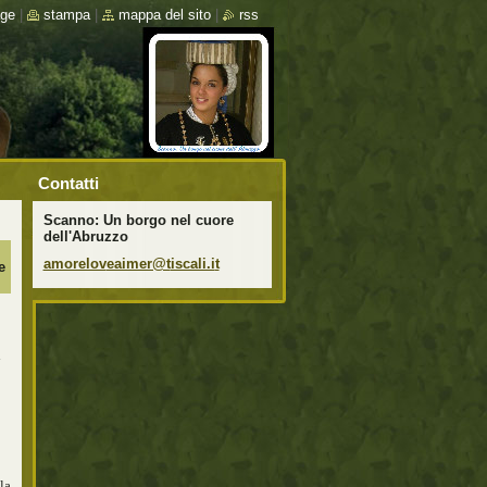
ge
|
stampa
|
mappa del sito
|
rss
Contatti
Scanno: Un borgo nel cuore
dell'Abruzzo
amorelov
eaimer@t
iscali.i
t
e
ì
la