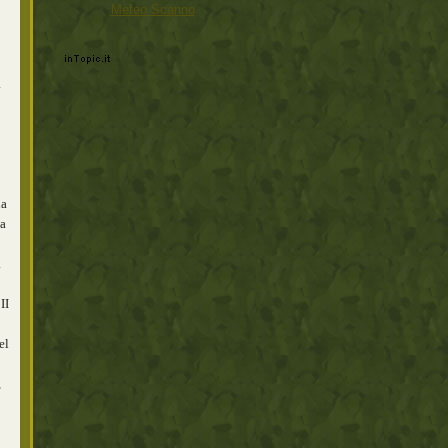
Meteo Scanno
a
na
ta
a
II
el
,