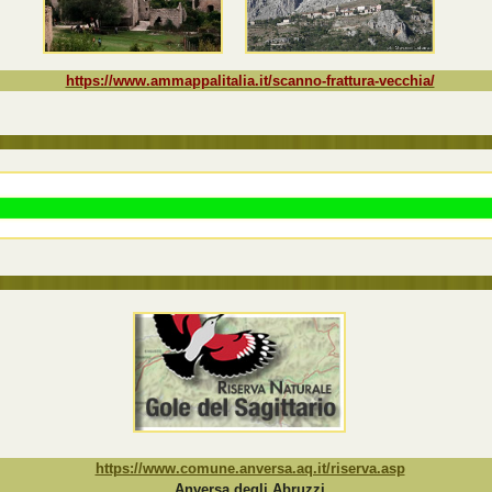
https://www.ammappalitalia.it/scanno-frattura-vecchia/
https://www.comune.anversa.aq.it/riserva.asp
Anversa degli Abruzzi