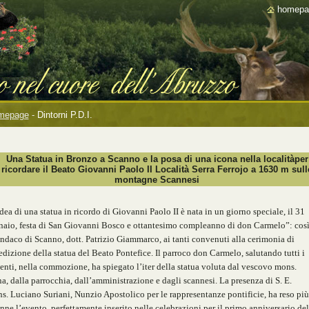
homepa
mepage
-
Dintorni P.D.I.
Una Statua in Bronzo a Scanno e la posa di una icona nella localitàper
ricordare il Beato Giovanni Paolo II Località Serra Ferrojo a 1630 m sull
montagne Scannesi
dea di una statua in ricordo di Giovanni Paolo II è nata in un giorno speciale, il 31
naio, festa di San Giovanni Bosco e ottantesimo compleanno di don Carmelo”: cos
indaco di Scanno, dott. Patrizio Giammarco, ai tanti convenuti alla cerimonia di
dizione della statua del Beato Pontefice.
Il parroco don Carmelo, salutando tutti i
enti, nella commozione, ha spiegato l’iter della statua voluta dal vescovo mons.
a, dalla parrocchia, dall’amministrazione e dagli scannesi. La presenza di S. E.
. Luciano Suriani, Nunzio Apostolico per le rappresentanze pontificie, ha reso più
nne l’evento, perfettamente inserito nelle celebrazioni per il primo anniversario del