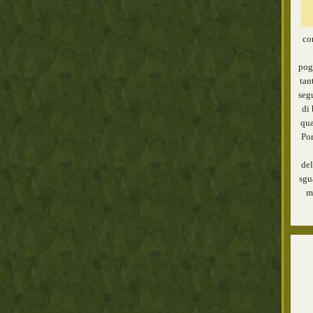
co
pog
tan
segu
di 
qua
Pon
del
sgu
m