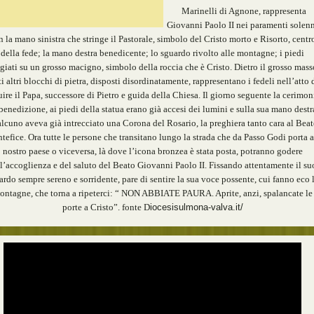
Marinelli di Agnone, rappresenta
Giovanni Paolo II nei paramenti solenn
n la mano sinistra che stringe il Pastorale, simbolo del Cristo morto e Risorto, centr
della fede; la mano destra benedicente; lo sguardo rivolto alle montagne; i piedi
giati su un grosso macigno, simbolo della roccia che è Cristo. Dietro il grosso mass
ti altri blocchi di pietra, disposti disordinatamente, rappresentano i fedeli nell’atto 
ire il Papa, successore di Pietro e guida della Chiesa. Il giorno seguente la cerimon
benedizione, ai piedi della statua erano già accesi dei lumini e sulla sua mano destr
lcuno aveva già intrecciato una Corona del Rosario, la preghiera tanto cara al Bea
tefice. Ora tutte le persone che transitano lungo la strada che da Passo Godi porta a
nostro paese o viceversa, là dove l’icona bronzea è stata posta, potranno godere
l’accoglienza e del saluto del Beato Giovanni Paolo II. Fissando attentamente il su
ardo sempre sereno e sorridente, pare di sentire la sua voce possente, cui fanno eco 
ontagne, che torna a ripeterci: “ NON ABBIATE PAURA. Aprite, anzi, spalancate le
iocesisulmona-valva.it/
porte a Cristo”. fonte D