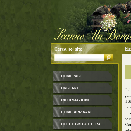
Cerca nel sito
Ho
HOMEPAGE
URGENZE
“L’i
gen
INFORMAZIONI
il S
bene
COME ARRIVARE
pres
Spin
HOTEL B&B + EXTRA
Mons
sole