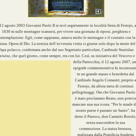
 12 agosto 2003 Giovanni Paolo II si recò segretamente in località Serra di Ferrojo, 
1630 m sulle montagne scannesi, per vivere una giornata di riposo, preghiera e
ontemplazione. Egli, come sappiamo, amava molto le montagne e il contatto con la
tura. Opera di Dio. La notizia dell’avvenuta visita ci giunse solo dopo la morte del
apa polacco, confermata anche dal suo Segretario particolare, Cardinale Stanislao
ziwisz, che quel giorno, come sempre, era con lui. Così, su iniziativa del Vescovo e
della Parrocchia, il 12 agosto 2007, u
epigrafe commemorativa fu incastona
in un grande masso e benedetta dal
Cardinale Angelo Comastri, proprio 
Ferrojo, da allora meta di continui
pellegrinaggi. Ora che Giovanni Paolo 
è stato proclamato Beato, non poteva
mancare una sua icona. “Per le strade d
nostro paese è passato un Santo”, ha
detto il Parroco, don Carmelo Rotolo
senza nascondere la sua
commozione.
La statua bronzea,
realizzata dalla Pontificia fonderia