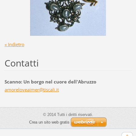
« Indietro
Contatti
Scanno: Un borgo nel cuore dell'Abruzzo
amorelov
eaimer@t
iscali.i
t
© 2014 Tutti i diritti riservati.
Crea un sito web gratis