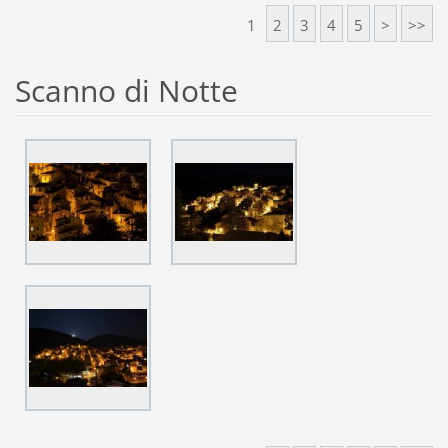
1
2
3
4
5
>
>>
Scanno di Notte