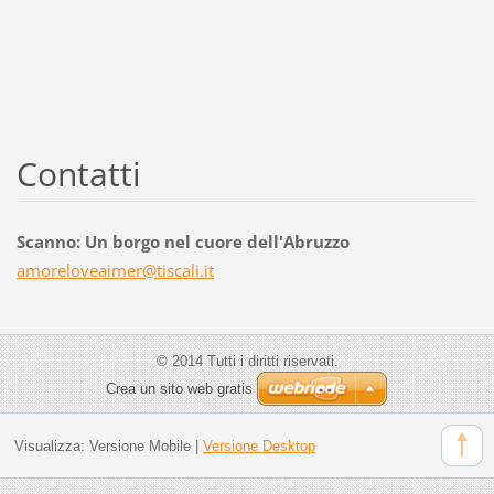
Contatti
Scanno: Un borgo nel cuore dell'Abruzzo
amorelov
eaimer@t
iscali.i
t
© 2014 Tutti i diritti riservati.
Crea un sito web gratis
Visualizza:
Versione Mobile
|
Versione Desktop