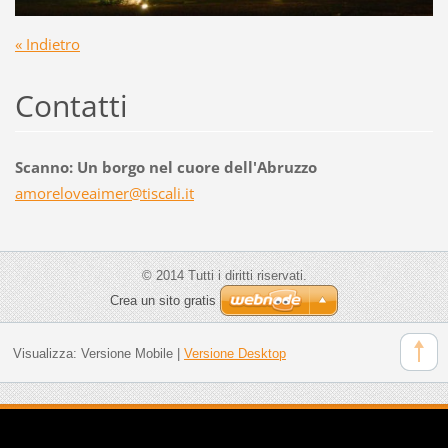
« Indietro
Contatti
Scanno: Un borgo nel cuore dell'Abruzzo
amorelov
eaimer@t
iscali.i
t
© 2014 Tutti i diritti riservati.
Crea un sito gratis
Visualizza:
Versione Mobile
|
Versione Desktop