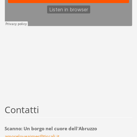
Contatti
Scanno: Un borgo nel cuore dell'Abruzzo
amorelov
eaimer@t
iscali.i
t