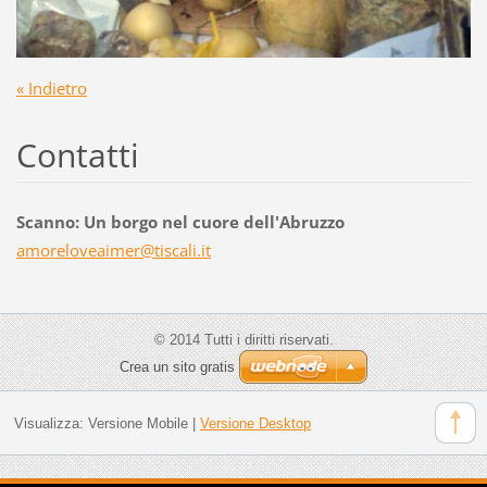
« Indietro
Contatti
Scanno: Un borgo nel cuore dell'Abruzzo
amorelov
eaimer@t
iscali.i
t
© 2014 Tutti i diritti riservati.
Crea un sito gratis
Visualizza:
Versione Mobile
|
Versione Desktop