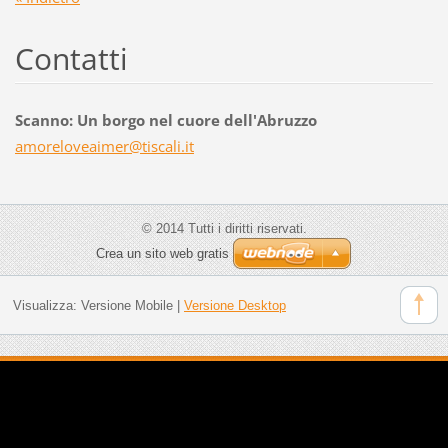
Contatti
Scanno: Un borgo nel cuore dell'Abruzzo
amorelov
eaimer@t
iscali.i
t
© 2014 Tutti i diritti riservati.
Crea un sito web gratis
Visualizza:
Versione Mobile
|
Versione Desktop