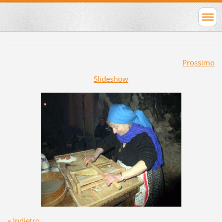
Prossimo
Slideshow
« Indietro