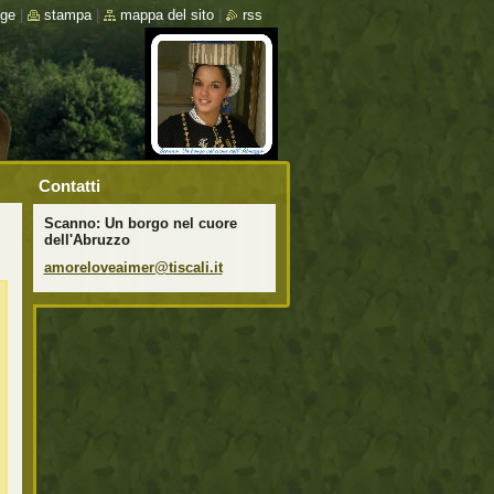
ge
|
stampa
|
mappa del sito
|
rss
Contatti
Scanno: Un borgo nel cuore
dell'Abruzzo
amorelov
eaimer@t
iscali.i
t