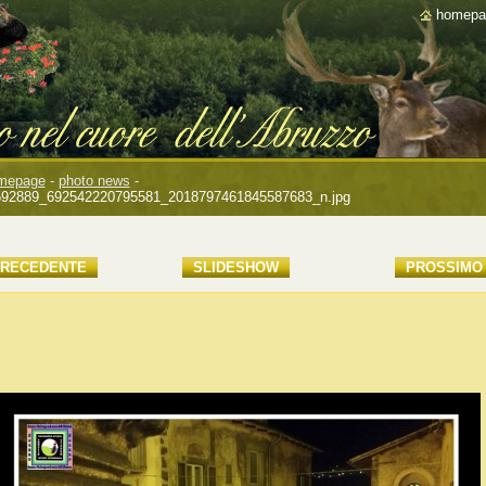
homepa
mepage
-
photo news
-
592889_692542220795581_2018797461845587683_n.jpg
RECEDENTE
SLIDESHOW
PROSSIMO