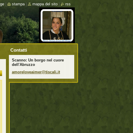
ge
|
stampa
|
mappa del sito
|
rss
Contatti
Scanno: Un borgo nel cuore
dell'Abruzzo
amorelov
eaimer@t
iscali.i
t