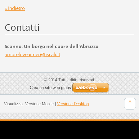
« Indietro
Contatti
Scanno: Un borgo nel cuore dell'Abruzzo
amorelov
eaimer@t
iscali.i
t
© 2014 Tutti i diritti riservati.
Crea un sito web gratis
Visualizza:
Versione Mobile
|
Versione Desktop