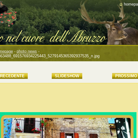
homepa
mepage
-
photo news
-
363488_691576934225443_5279145365392937535_n.jpg
RECEDENTE
SLIDESHOW
PROSSIMO