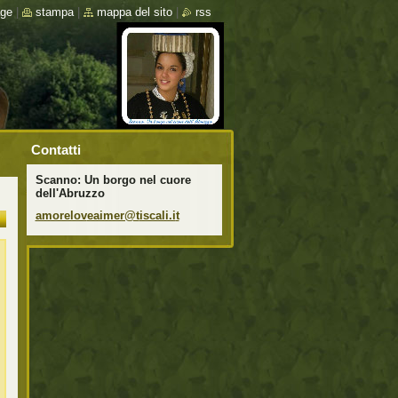
ge
|
stampa
|
mappa del sito
|
rss
Contatti
Scanno: Un borgo nel cuore
dell'Abruzzo
amorelov
eaimer@t
iscali.i
t