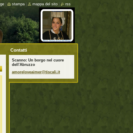
ge
|
stampa
|
mappa del sito
|
rss
Contatti
Scanno: Un borgo nel cuore
dell'Abruzzo
amorelov
eaimer@t
iscali.i
t