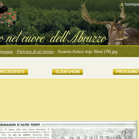
homepa
mepage
-
Persone di un tempo
-
Scanno Antico imp- fliker (79).jpg
RECEDENTE
SLIDESHOW
PROSSIMO