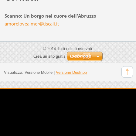
Scanno: Un borgo nel cuore dell'Abruzzo
amorelov
eaimer@t
iscali.i
t
© 2014 Tutti i diritti riservati.
Crea un sito gratis
Visualizza:
Versione Mobile
|
Versione Desktop