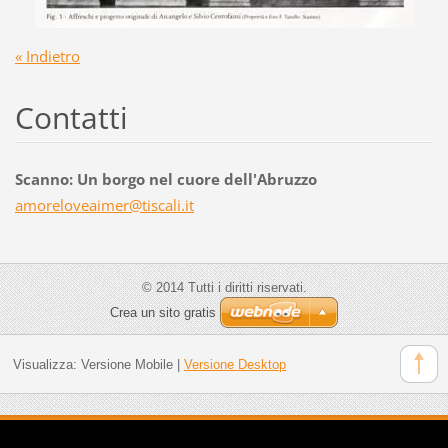
« Indietro
Contatti
Scanno: Un borgo nel cuore dell'Abruzzo
amorelov
eaimer@t
iscali.i
t
© 2014 Tutti i diritti riservati.
Crea un sito gratis
Visualizza:
Versione Mobile
|
Versione Desktop