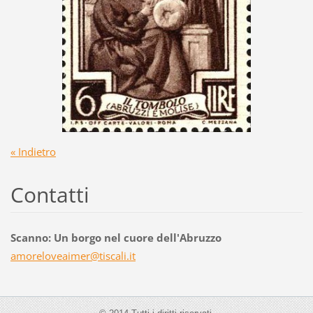
« Indietro
Contatti
Scanno: Un borgo nel cuore dell'Abruzzo
amorelov
eaimer@t
iscali.i
t