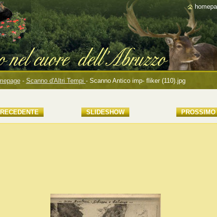
homepa
mepage
-
Scanno d'Altri Tempi
-
Scanno Antico imp- fliker (110).jpg
RECEDENTE
SLIDESHOW
PROSSIMO