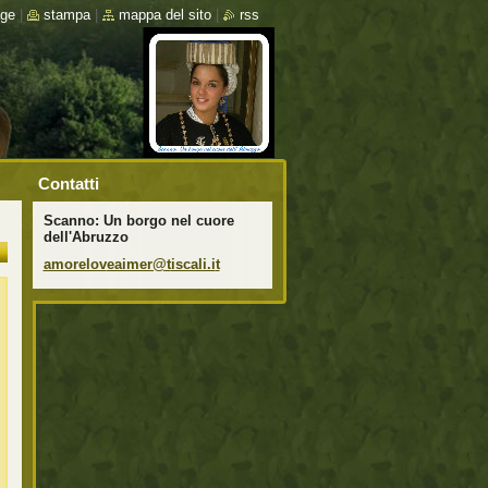
ge
|
stampa
|
mappa del sito
|
rss
Contatti
Scanno: Un borgo nel cuore
dell'Abruzzo
amorelov
eaimer@t
iscali.i
t