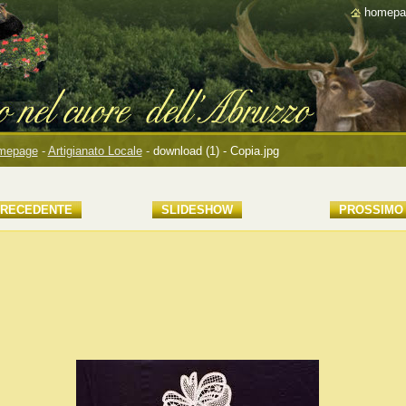
homepa
mepage
-
Artigianato Locale
-
download (1) - Copia.jpg
RECEDENTE
SLIDESHOW
PROSSIMO