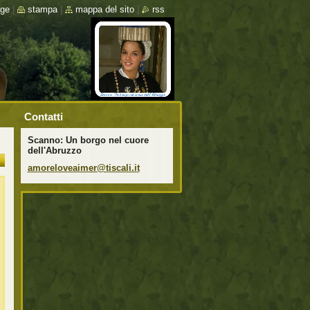
ge
|
stampa
|
mappa del sito
|
rss
Contatti
Scanno: Un borgo nel cuore
dell'Abruzzo
amorelov
eaimer@t
iscali.i
t