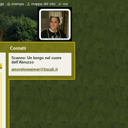
ge
|
stampa
|
mappa del sito
|
rss
Contatti
Scanno: Un borgo nel cuore
dell'Abruzzo
amorelov
eaimer@t
iscali.i
t