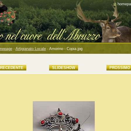
homepa
mepage
-
Artigianato Locale
-
Amorino - Copia.jpg
RECEDENTE
SLIDESHOW
PROSSIMO